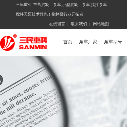
三民重科-主营混凝土泵车,小型混凝土泵车,搅拌泵车、
搅拌天泵技术领先！搅拌泵行业开拓者
在线留言
联系我们
网站地图
|
|
首页
泵车厂家
泵车型号