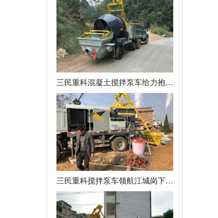
三民重科混凝土搅拌泵车给力抱坡岭蓄水池建设
三民重科搅拌泵车领航江城岗下寨村高压线塔桩施工