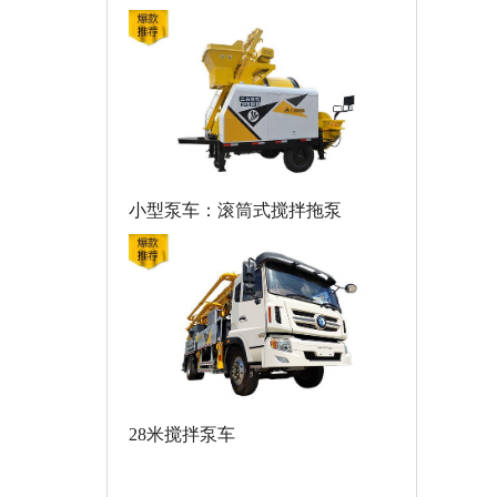
小型泵车：滚筒式搅拌拖泵
28米搅拌泵车