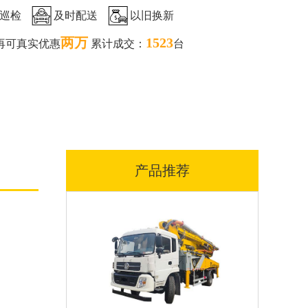
巡检
及时配送
以旧换新
两万
1523
再可真实优惠
累计成交：
台
产品推荐