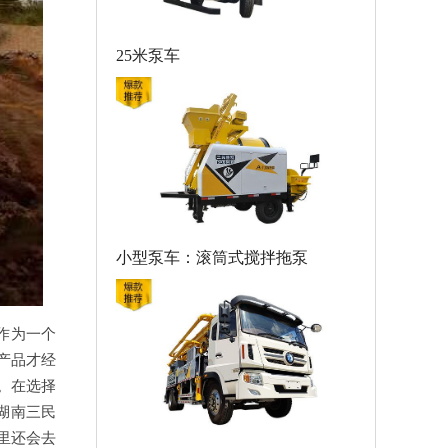
25米泵车
小型泵车：滚筒式搅拌拖泵
作为一个
产品才经
。在选择
湖南三民
里还会去