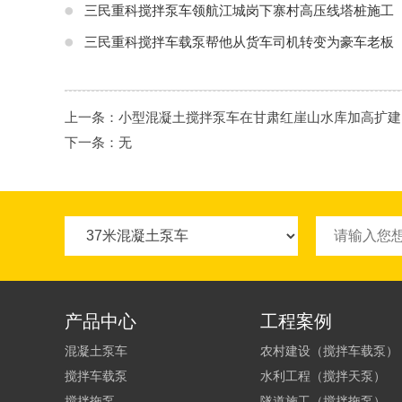
三民重科搅拌泵车领航江城岗下寨村高压线塔桩施工
三民重科搅拌车载泵帮他从货车司机转变为豪车老板
上一条：
小型混凝土搅拌泵车在甘肃红崖山水库加高扩建
下一条：无
产品中心
工程案例
混凝土泵车
农村建设（搅拌车载泵）
搅拌车载泵
水利工程（搅拌天泵）
搅拌拖泵
隧道施工（搅拌拖泵）