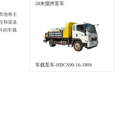
28米搅拌泵车
而他将主
程和渠道
科的车载
车载泵车-HBCS90-16-180S