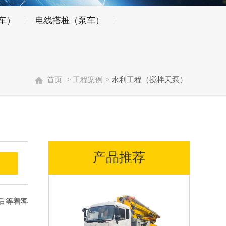
车）
电线搭桩（泵车）
首页
>
工程案例
>
水利工程（搅拌天泵）
产品推荐
后等着客
。