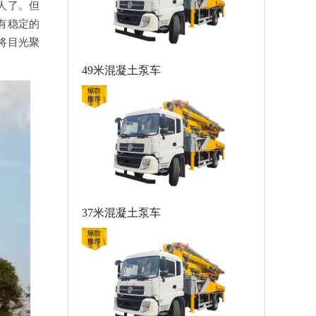
人了。但
有稳定的
将目光聚
。
49米混凝土泵车
37米混凝土泵车