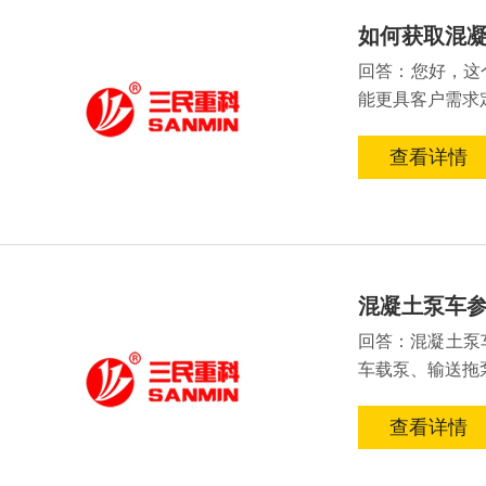
如何获取混
回答：您好，这
能更具客户需求
查看详情
混凝土泵车
回答：混凝土泵
车载泵、输送拖
查看详情