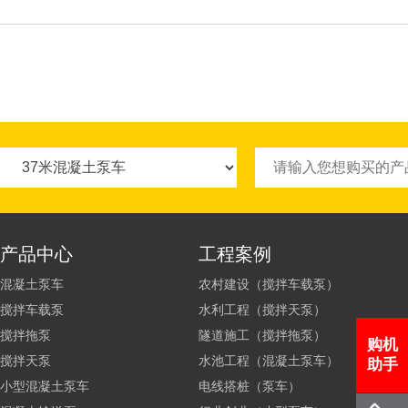
产品中心
工程案例
混凝土泵车
农村建设（搅拌车载泵）
搅拌车载泵
水利工程（搅拌天泵）
搅拌拖泵
隧道施工（搅拌拖泵）
购机
搅拌天泵
水池工程（混凝土泵车）
助手
小型混凝土泵车
电线搭桩（泵车）