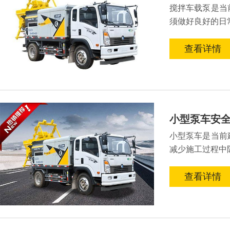
搅拌车载泵是当
须做好良好的日
查看详情
小型泵车安
小型泵车是当前
减少施工过程中
查看详情