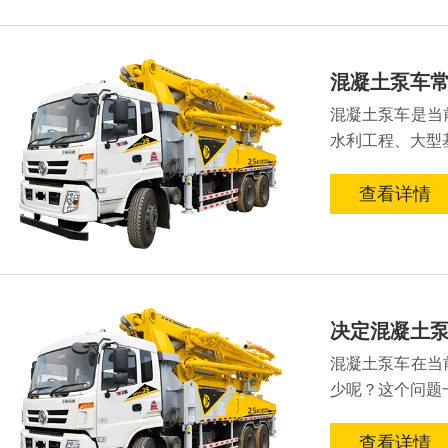
混凝土泵车
混凝土泵车是当
水利工程、大型
查看详情
决定混凝土
混凝土泵车在当
少呢？这个问题
查看详情