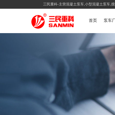
三民重科-主营混凝土泵车,小型混凝土泵车,
首页
泵车