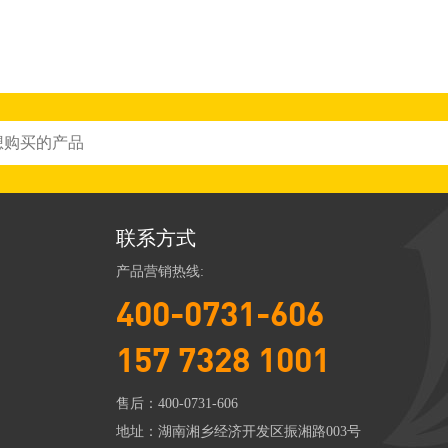
联系方式
产品营销热线:
400-0731-606
157 7328 1001
售后：400-0731-606
地址：湖南湘乡经济开发区振湘路003号