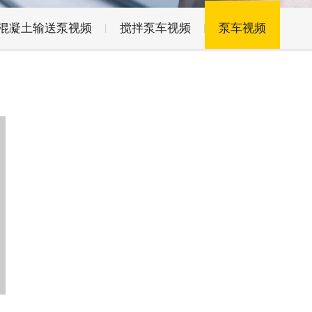
混凝土输送泵视频
搅拌泵车视频
泵车视频