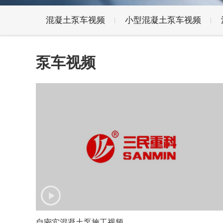
混凝土泵车视频
小型混凝土泵车视频
泵车视频
自密实混凝土泵施工视频