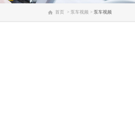
首页
>
泵车视频
>
泵车视频