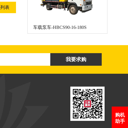
回列表
车载泵车-HBCS90-16-180S
购机
助手