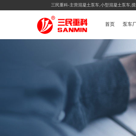
三民重科-主营混凝土泵车,小型混凝土泵车,
首页
泵车