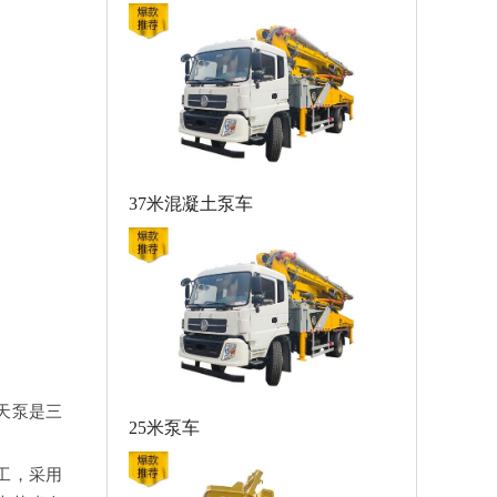
37米混凝土泵车
天泵是三
25米泵车
工，采用