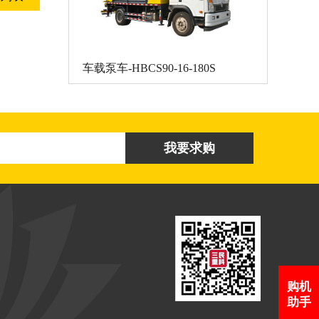
车载泵车-HBCS90-16-180S
购机
助手