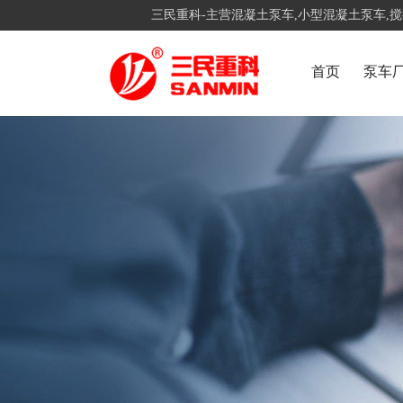
三民重科-主营混凝土泵车,小型混凝土泵车,
首页
泵车