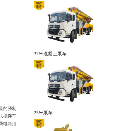
37米混凝土泵车
级的强制
25米泵车
式搅拌车
柴电两用