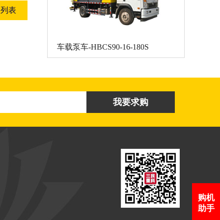
回列表
车载泵车-HBCS90-16-180S
购机
助手