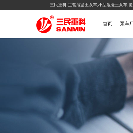
三民重科-主营混凝土泵车,小型混凝土泵车,
首页
泵车