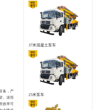
37米混凝土泵车
设备，产
25米泵车
望。滚筒
用效率可