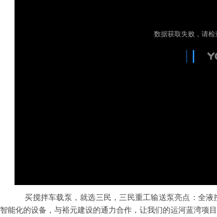
买搅拌车载泵，就选三民，
三民重工输送泵
亮点：
全液
智能化的设备，与裕元建设的通力合作，让我们的运河蓝湾项目