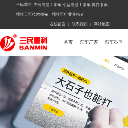
三民重科-主营混凝土泵车,小型混凝土泵车,搅拌泵车、
搅拌天泵技术领先！搅拌泵行业开拓者
在线留言
联系我们
网站地图
|
|
首页
泵车厂家
泵车型号