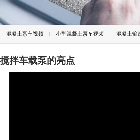
混凝土泵车视频
小型混凝土泵车视频
混凝土输
搅拌车载泵的亮点