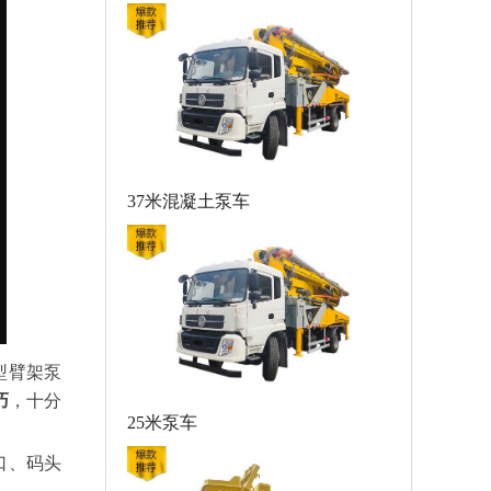
37米混凝土泵车
型臂架泵
巧
，十分
25米泵车
口、码头