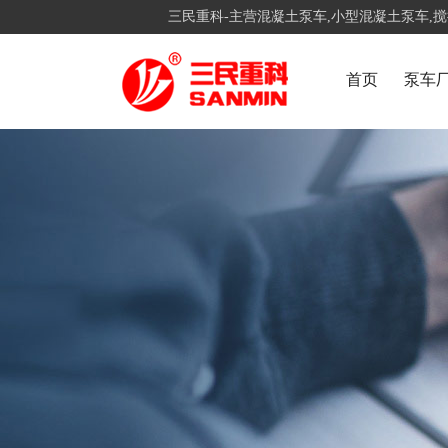
三民重科-主营混凝土泵车,小型混凝土泵车,
首页
泵车