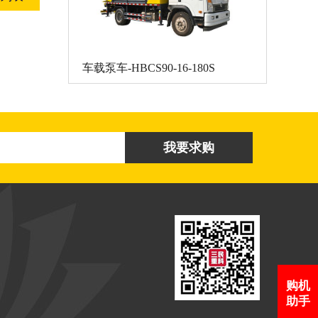
车载泵车-HBCS90-16-180S
购机
助手