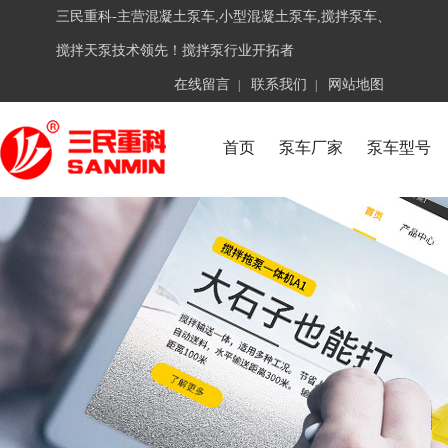
三民重科-主营混凝土泵车,小型混凝土泵车,搅拌泵车、
搅拌天泵技术领先！搅拌泵行业开拓者
在线留言
联系我们
网站地图
|
|
首页
泵车厂家
泵车型号