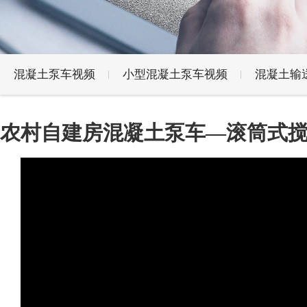
混凝土泵车视频
小型混凝土泵车视频
混凝土输
农村自建房混凝土泵车—滚筒式搅