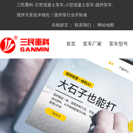
三民重科-主营混凝土泵车,小型混凝土泵车,搅拌泵车、
搅拌天泵技术领先！搅拌泵行业开拓者
在线留言
联系我们
网站地图
|
|
首页
泵车厂家
泵车型号