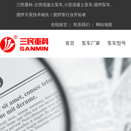
三民重科-主营混凝土泵车,小型混凝土泵车,搅拌泵车、
搅拌天泵技术领先！搅拌泵行业开拓者
在线留言
联系我们
网站地图
|
|
首页
泵车厂家
泵车型号