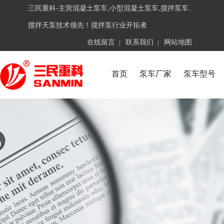
三民重科-主营混凝土泵车,小型混凝土泵车,搅拌泵车、
搅拌天泵技术领先！搅拌泵行业开拓者
在线留言
联系我们
网站地图
|
|
首页
泵车厂家
泵车型号