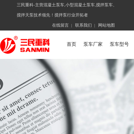
三民重科-主营混凝土泵车,小型混凝土泵车,搅拌泵车、
搅拌天泵技术领先！搅拌泵行业开拓者
在线留言
联系我们
网站地图
|
|
首页
泵车厂家
泵车型号