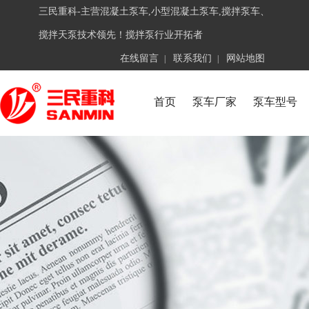
三民重科-主营混凝土泵车,小型混凝土泵车,搅拌泵车、
搅拌天泵技术领先！搅拌泵行业开拓者
在线留言
联系我们
网站地图
|
|
首页
泵车厂家
泵车型号