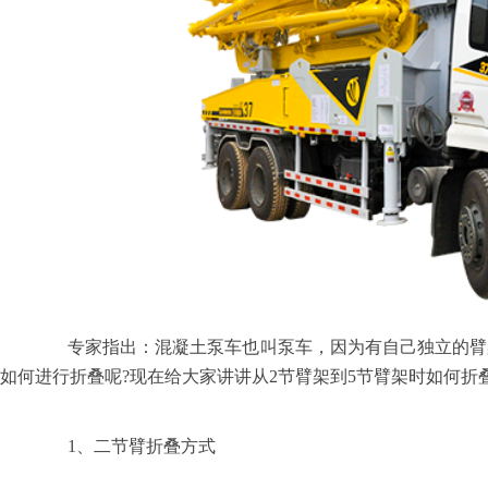
专家指出：
混凝土泵车
也叫泵车，因为有自己独立的臂
如何进行折叠呢
?
现在给大家讲讲从
2
节臂架到
5
节臂架时如何折
1
、二节臂折叠方式