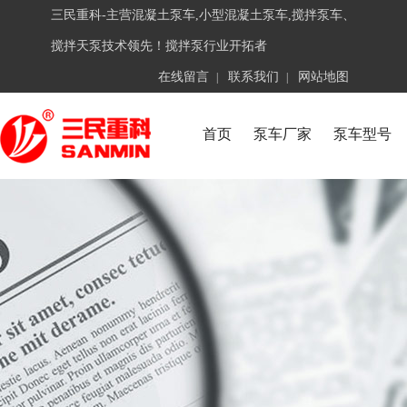
三民重科-主营混凝土泵车,小型混凝土泵车,搅拌泵车、
搅拌天泵技术领先！搅拌泵行业开拓者
在线留言
联系我们
网站地图
|
|
首页
泵车厂家
泵车型号