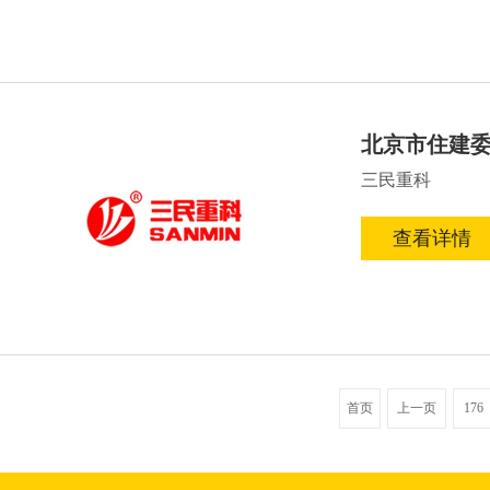
北京市住建
三民重科
查看详情
首页
上一页
176