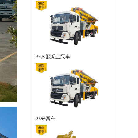
37米混凝土泵车
25米泵车