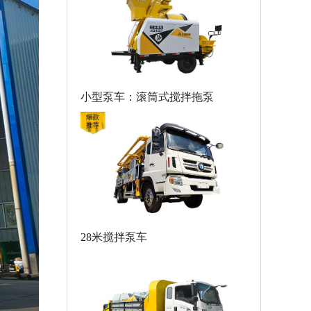
小型泵车：滚筒式搅拌拖泵
28米搅拌泵车